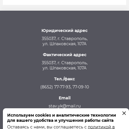
Юридический адрес
355037, г. Ставрополь,
ул. Шпаковская, 107А
Фактический адрес
355037, г. Ставрополь,
ул. Шпаковская, 107А
Тел./факс
(8652) 77-77-93, 77-09-10
Email
stav.yk@mail.ru
Используем cookies и аналитические технологии
Телефон аварийной службы
для вашего удобства и улучшения работы сайта
215-957, 8-928-301-92-08 (круглосуточно)
Оставаясь с нами, вы соглашаетесь с
политикой в