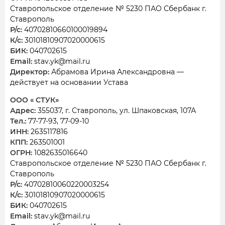
Ставропольское отделение № 5230 ПАО Сбербанк г.
Ставрополь
Р/с:
40702810660100019894
К/с:
30101810907020000615
БИК:
040702615
Email:
stav.yk@mail.ru
Директор:
Абрамова Ирина Александровна —
действует на основании Устава
ООО « СТУК»
Адрес:
355037, г. Ставрополь, ул. Шпаковская, 107А
Тел.:
77-77-93, 77-09-10
ИНН:
2635117816
КПП:
263501001
ОГРН:
1082635016640
Ставропольское отделение № 5230 ПАО Сбербанк г.
Ставрополь
Р/с:
40702810060220003254
К/с:
30101810907020000615
БИК:
040702615
Email:
stav.yk@mail.ru