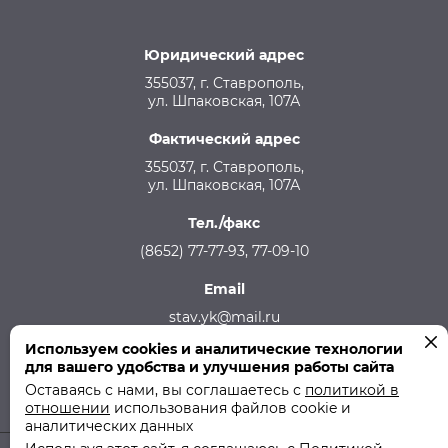
Юридический адрес
355037, г. Ставрополь,
ул. Шпаковская, 107А
Фактический адрес
355037, г. Ставрополь,
ул. Шпаковская, 107А
Тел./факс
(8652) 77-77-93, 77-09-10
Email
stav.yk@mail.ru
Используем cookies и аналитические технологии
Телефон аварийной службы
для вашего удобства и улучшения работы сайта
215-957, 8-928-301-92-08 (круглосуточно)
Оставаясь с нами, вы соглашаетесь с
политикой в
отношении
использования файлов cookie и
аналитических данных