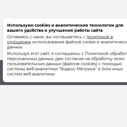
Используем cookies и аналитические технологии для
вашего удобства и улучшения работы сайта
Оставаясь с нами, вы соглашаетесь с
политикой в
отношении
использования файлов cookie и аналитичес
данных
Используя этот сайт, я соглашаюсь с Политикой обрабо
персональных данных, даю согласие на обработку моих
пользовательских данных (файлов cookies) с помощью
системы веб-аналитики "Яндекс-Метрика" и /или иных
систем веб-аналитики.
Юридический адрес
Фактический ад
355037, г. Ставрополь,
355037, г. Ставро
ул. Шпаковская, 107А
ул. Шпаковская, 1
© 2011-2026 ООО "СТУК" | ООО "Ставропольская Управля