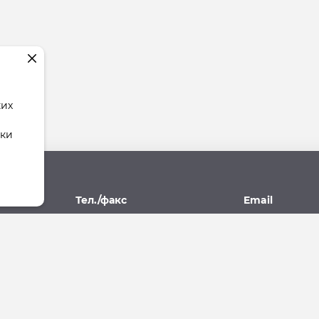
ких
тки
рес
Тел./факс
Email
поль,
(8652) 77-77-93, 77-09-10
stav.yk@mail.r
07А
ющая Компания"