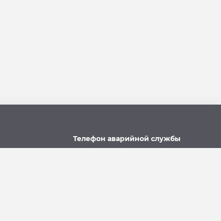
Телефон аварийной службы
u
215-957, 8-928-301-92-08
(круглосуточно)
Политика использования файлов cookie