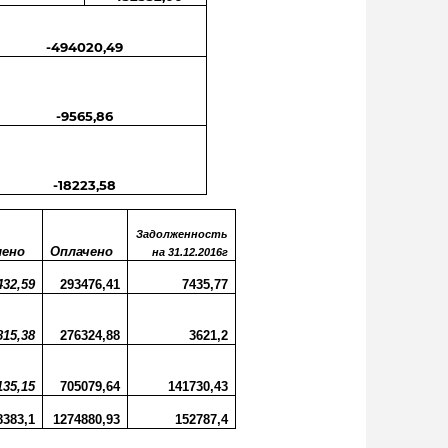
-494020,49
-9565,86
-18223,58
Задолженность
лено
Оплачено
на 31.12.2016г
432,59
293476,41
7435,77
815,38
276324,88
3621,2
135,15
705079,64
141730,43
8383,1
1274880,93
152787,4