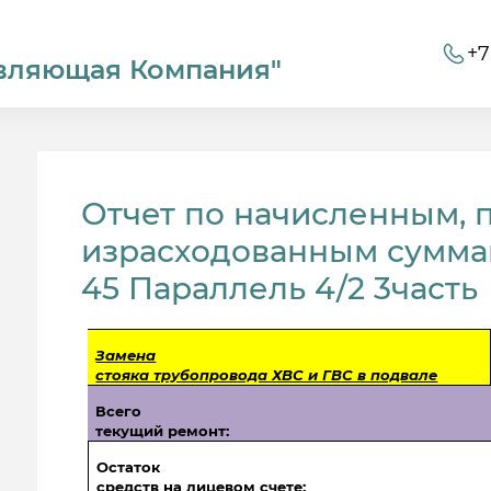
+7
вляющая Компания"
Отчет по начисленным, 
израсходованным суммам
45 Параллель 4/2 3часть
Замена
стояка трубопровода ХВС и ГВС в подвале
Всего
текущий ремонт:
Остаток
средств на лицевом счете: