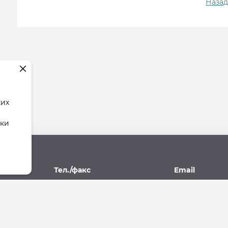
Назад
ких
тки
рес
Тел./факс
Email
поль,
(8652) 77-77-93, 77-09-10
stav.yk@mail.r
07А