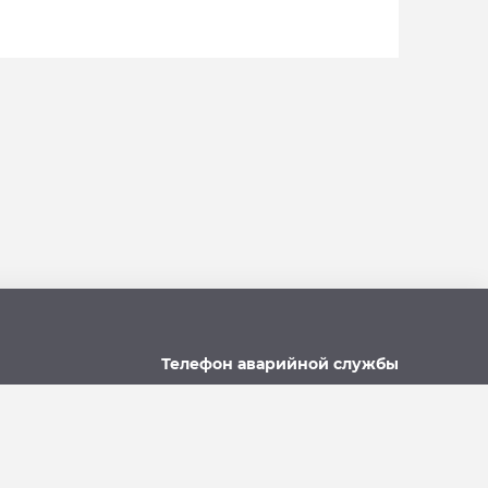
Телефон аварийной службы
u
215-957, 8-928-301-92-08
(круглосуточно)