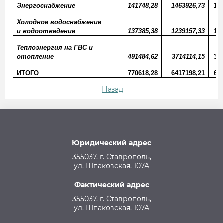
Энергоснабжение
141748,28
1463926,73
14
Холодное водоснабжение
и водоотведение
137385,38
1239157,33
12
Теплоэнергия на ГВС и
отопление
491484,62
3714114,15
35
ИТОГО
770618,28
6417198,21
62
Назад
Юридический адрес
355037, г. Ставрополь,
ул. Шпаковская, 107А
Фактический адрес
355037, г. Ставрополь,
ул. Шпаковская, 107А