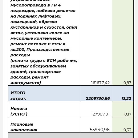
мусоропровода в 1 и 4
подъездах, набивка решеток
на лоджиях лифтовых.
помещений, обрезка
кустарников и сухостоя, опил
веток, установка колес на
мусорные контейнеры,
ремонт потолка и стен в
кв.200, Производственные
расходы
(оплата труда с ЕСН рабочих,
занятых обслуживанием
зданий, транспортные
расходы, ремонт
инструмента)
161677,42
0,97
ИТОГО
затрат:
2209730,66
13,22
Налоги
(УСНО )
27907,91
0,17
Плановые
55940,96
накопления
0,33