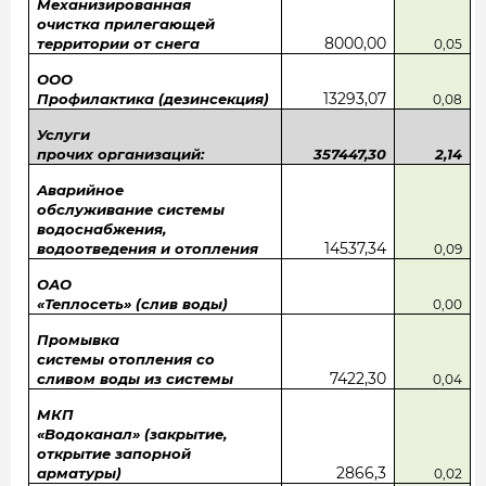
Механизированная
очистка прилегающей
8000,00
территории от снега
0,05
ООО
13293,07
Профилактика (дезинсекция)
0,08
Услуги
прочих организаций:
357447,30
2,14
Аварийное
обслуживание системы
водоснабжения,
14537,34
водоотведения и отопления
0,09
ОАО
«Теплосеть» (слив воды)
0,00
Промывка
системы отопления со
7422,30
сливом воды из системы
0,04
МКП
«Водоканал» (закрытие,
открытие запорной
2866,3
арматуры)
0,02