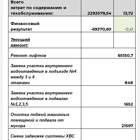
Всего
затрат по содержанию и
техобслуживанию:
2293579,54
13,72
Финансовый
результат
-69370,60
-0,41
Текущий
ремонт:
65150,7
Ремонт лифтов
Замена участка внутреннего
водоотведения в подъезде №4
между 3 и 4
848
этажами
Замена участка внутреннего
водоотведения в подвалах
1652
№1,2,3,5
Очистка лоджий машинных
помещений и подвала от
21597
мусора
Смена задвижек системы ХВС