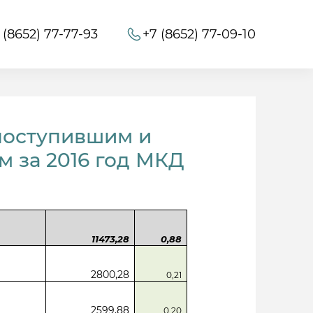
 (8652) 77-77-93
+7 (8652) 77-09-10
поступившим и
 за 2016 год МКД
11473,28
0,88
2800,28
0,21
2599,88
0,20