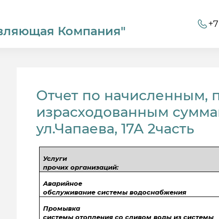
+7
вляющая Компания"
Отчет по начисленным, 
израсходованным суммам
ул.Чапаева, 17А 2часть
Услуги
прочих организаций:
Аварийное
обслуживание системы водоснабжения
Промывка
системы отопления со сливом воды из системы