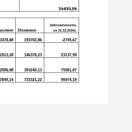
34630,59
Задолженность
ислено
Оплачено
на 31.12.2016г.
3378,88
193702,86
-2745,67
1913,28
146378,23
23137,99
2556,98
393240,13
75581,87
7849,14
733321,22
95974,19