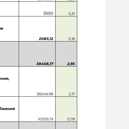
3990
0,31
ие
2083,12
0,16
38458,17
2,95
ния,
28248,98
2,17
абжения
10209,19
0,78