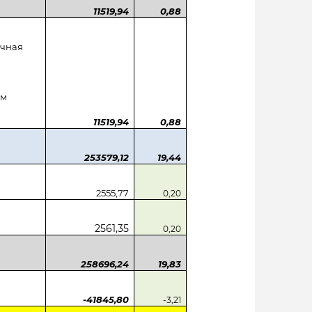
11519,94
0,88
ичная
ем
11519,94
0,88
253579,12
19,44
2555,77
0,20
2561,35
0,20
258696,24
19,83
-41845,80
-3,21