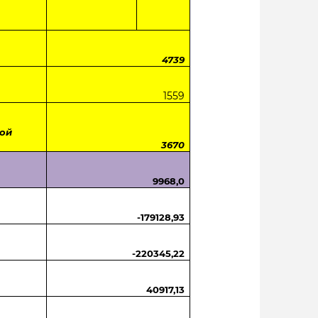
4739
1559
ной
3670
9968,0
-179128,93
-220345,22
40917,13