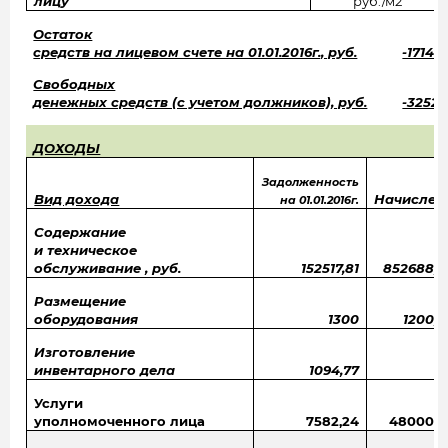
лицу
руб./м2
Остаток
средств на лицевом счете на 01.01.2016г., руб.
-171417
Свободных
денежных средств (с учетом должников), руб.
-32523
ДОХОДЫ
Задолженность
Вид дохода
Начислен
на 01.01.2016г.
Содержание
и техническое
обслуживание , руб.
152517,81
852688,0
Размещение
оборудования
1300
1200,0
Изготовление
инвентарного дела
1094,77
Услуги
уполномоченного лица
7582,24
48000,0