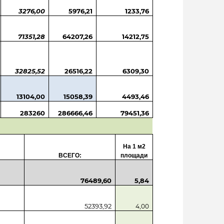
3276,00
5976,21
1233,76
71351,28
64207,26
14212,75
32825,52
26516,22
6309,30
13104,00
15058,39
4493,46
283260
286666,46
79451,36
На 1 м2
ВСЕГО:
площади
76489,60
5,84
52393,92
4,00