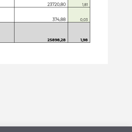
23720,80
1,81
374,88
0,03
25898,28
1,98