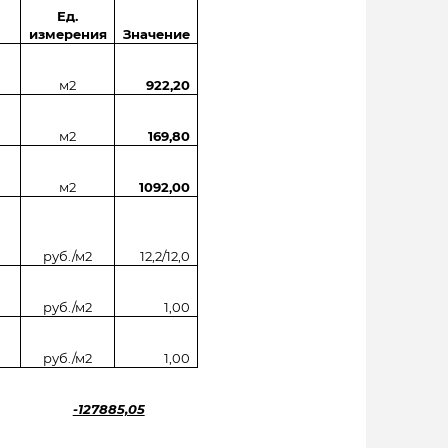
Ед.
измерения
Значение
м2
922,20
м2
169,80
м2
1092,00
руб./м2
12,2/12,0
руб./м2
1,00
руб./м2
1,00
-127885,05