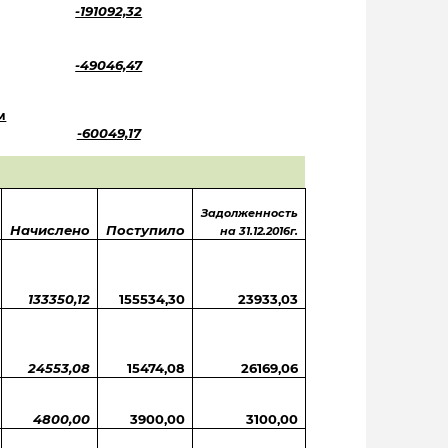
-191092,32
-49046,47
м
-60049,17
Задолженность
Начислено
Поступило
на 31.12.2016г.
133350,12
155534,30
23933,03
24553,08
15474,08
26169,06
4800,00
3900,00
3100,00