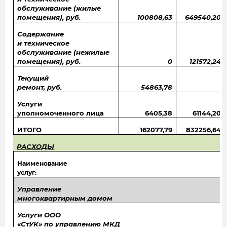
обслуживание (жилые
помещения), руб.
100808,63
649540,20
Содержание
и техническое
обслуживание (нежилые
помещения), руб.
0
121572,24
Текущий
ремонт, руб.
54863,78
Услуги
уполномоченного лица
6405,38
61144,20
ИТОГО
162077,79
832256,64
РАСХОДЫ
Наименование
услуг:
Управление
многоквартирным домом
Услуги ООО
«СтУК» по управлению МКД