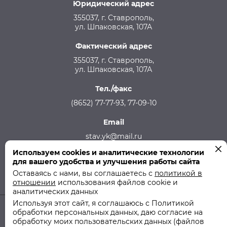
Юридический адрес
355037, г. Ставрополь,
ул. Шпаковская, 107А
Фактический адрес
355037, г. Ставрополь,
ул. Шпаковская, 107А
Тел./факс
(8652) 77-77-93, 77-09-10
Email
stav.yk@mail.ru
Используем cookies и аналитические технологии
Телефон аварийной службы
для вашего удобства и улучшения работы сайта
215-957, 8-928-301-92-08 (круглосуточно)
Оставаясь с нами, вы соглашаетесь с
политикой в
отношении
использования файлов cookie и
аналитических данных
Используя этот сайт, я соглашаюсь с Политикой
обработки персональных данных, даю согласие на
© 2011-2026 ООО "СТУК" | ООО "Ставропольская Управляющая
обработку моих пользовательских данных (файлов
Компания"