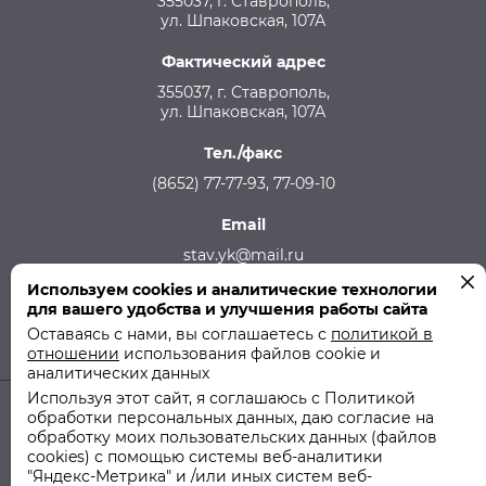
355037, г. Ставрополь,
ул. Шпаковская, 107А
Фактический адрес
355037, г. Ставрополь,
ул. Шпаковская, 107А
Тел./факс
(8652) 77-77-93, 77-09-10
Email
stav.yk@mail.ru
Используем cookies и аналитические технологии
Телефон аварийной службы
для вашего удобства и улучшения работы сайта
215-957, 8-928-301-92-08 (круглосуточно)
Оставаясь с нами, вы соглашаетесь с
политикой в
отношении
использования файлов cookie и
аналитических данных
Используя этот сайт, я соглашаюсь с Политикой
обработки персональных данных, даю согласие на
© 2011-2026 ООО "СТУК" | ООО "Ставропольская Управляющая
обработку моих пользовательских данных (файлов
Компания"
cookies) с помощью системы веб-аналитики
"Яндекс-Метрика" и /или иных систем веб-