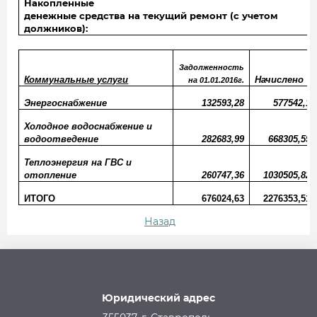
Накопленные
денежные средства на текущий ремонт (с учетом
должников):
Задолженность
Коммунальные услуги
Начислено
на 01.01.2016г.
Энергоснабжение
132593,28
577542,1
Холодное водоснабжение и
водоотведение
282683,99
668305,59
Теплоэнергия на ГВС и
отопление
260747,36
1030505,82
ИТОГО
676024,63
2276353,51
Назад
Юридический адрес