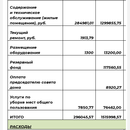
Содержание
и техническое
обслуживание (жилые
помещения), руб.
284981,01
1299855,75
1
Текущий
ремонт, руб.
1913,79
Размещение
оборудования
1300
13200,00
Резервный
фонд
117560,55
Оплата
председателю совета
дома
8920,27
Услуги по
уборке мест общего
пользования
7850,77
76462,00
ИТОГО
296045,57
1515998,57
РАСХОДЫ