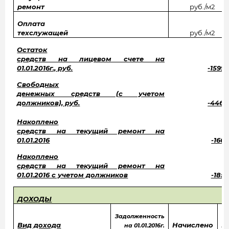
ремонт
руб./м2
Оплата
техслужащей
руб./м2
Остаток
средств на лицевом счете на
01.01.2016г., руб.
-1599
Свободных
денежных средств (с учетом
должников), руб.
-4462
Накоплено
средств на текущий ремонт на
01.01.2016
-1662
Накоплено
средств на текущий ремонт на
01.01.2016 с учетом должников
-1853
ДОХОДЫ
Задолженность
Вид дохода
Начислено
П
на 01.01.2016г.