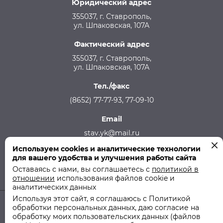
Юридический адрес
355037, г. Ставрополь,
ул. Шпаковская, 107А
Фактический адрес
355037, г. Ставрополь,
ул. Шпаковская, 107А
Тел./факс
(8652) 77-77-93, 77-09-10
Email
stav.yk@mail.ru
Используем cookies и аналитические технологии
Телефон аварийной службы
для вашего удобства и улучшения работы сайта
215-957, 8-928-301-92-08 (круглосуточно)
Оставаясь с нами, вы соглашаетесь с
политикой в
отношении
использования файлов cookie и
аналитических данных
Используя этот сайт, я соглашаюсь с Политикой
обработки персональных данных, даю согласие на
© 2011-2026 ООО "СТУК" | ООО "Ставропольская Управляющая
обработку моих пользовательских данных (файлов
Компания"