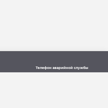
Телефон аварийной службы
u
215-957, 8-928-301-92-08
(круглосуточно)
Политика использования файлов cookie