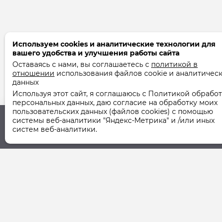
Используем cookies и аналитические технологии для
вашего удобства и улучшения работы сайта
Оставаясь с нами, вы соглашаетесь с
политикой в
отношении
использования файлов cookie и аналитичес
данных
Используя этот сайт, я соглашаюсь с Политикой обрабо
персональных данных, даю согласие на обработку моих
пользовательских данных (файлов cookies) с помощью
системы веб-аналитики "Яндекс-Метрика" и /или иных
систем веб-аналитики.
Юридический адрес
Фактический ад
355037, г. Ставрополь,
355037, г. Ставро
ул. Шпаковская, 107А
ул. Шпаковская, 1
© 2011-2026 ООО "СТУК" | ООО "Ставропольская Управля