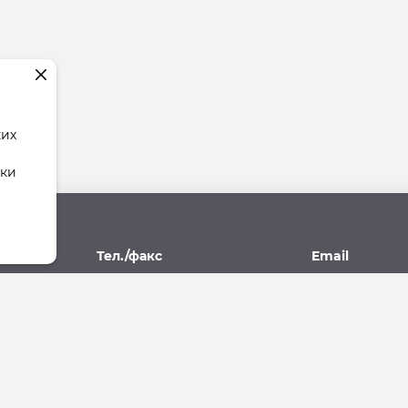
ких
тки
рес
Тел./факс
Email
поль,
(8652) 77-77-93, 77-09-10
stav.yk@mail.r
07А
ющая Компания"