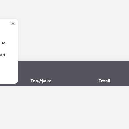
ких
тки
рес
Тел./факс
Email
поль,
(8652) 77-77-93, 77-09-10
stav.yk@mail.r
07А
ющая Компания"