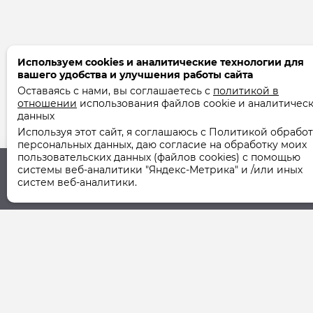
Используем cookies и аналитические технологии для
вашего удобства и улучшения работы сайта
Оставаясь с нами, вы соглашаетесь с
политикой в
отношении
использования файлов cookie и аналитичес
данных
Используя этот сайт, я соглашаюсь с Политикой обрабо
персональных данных, даю согласие на обработку моих
пользовательских данных (файлов cookies) с помощью
системы веб-аналитики "Яндекс-Метрика" и /или иных
систем веб-аналитики.
Юридический адрес
Фактический ад
355037, г. Ставрополь,
355037, г. Ставро
ул. Шпаковская, 107А
ул. Шпаковская, 1
© 2011-2026 ООО "СТУК" | ООО "Ставропольская Управля