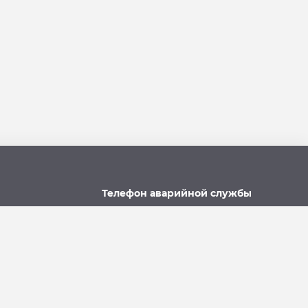
Телефон аварийной службы
u
215-957, 8-928-301-92-08
(круглосуточно)
Политика использования файлов cookie