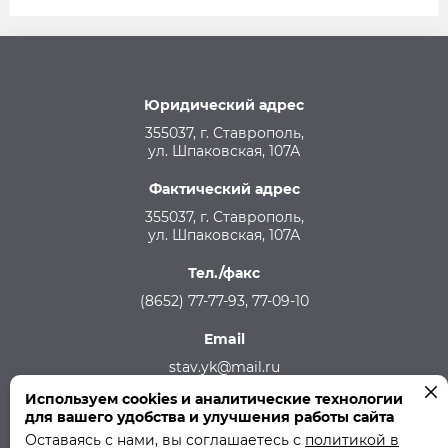
Юридический адрес
355037, г. Ставрополь,
ул. Шпаковская, 107А
Фактический адрес
355037, г. Ставрополь,
ул. Шпаковская, 107А
Тел./факс
(8652) 77-77-93, 77-09-10
Email
stav.yk@mail.ru
Используем cookies и аналитические технологии
Телефон аварийной службы
для вашего удобства и улучшения работы сайта
215-957, 8-928-301-92-08 (круглосуточно)
Оставаясь с нами, вы соглашаетесь с
политикой в