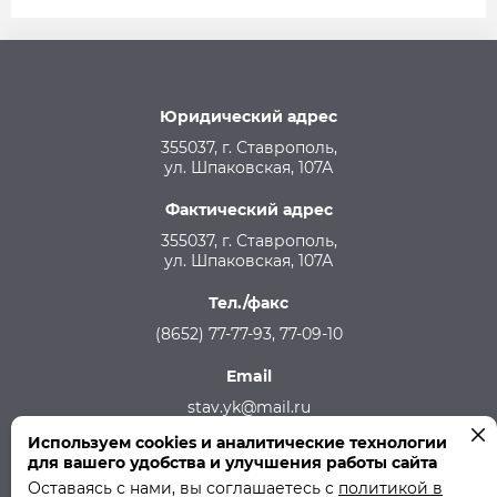
Юридический адрес
355037, г. Ставрополь,
ул. Шпаковская, 107А
Фактический адрес
355037, г. Ставрополь,
ул. Шпаковская, 107А
Тел./факс
(8652) 77-77-93, 77-09-10
Email
stav.yk@mail.ru
Используем cookies и аналитические технологии
Телефон аварийной службы
для вашего удобства и улучшения работы сайта
215-957, 8-928-301-92-08 (круглосуточно)
Оставаясь с нами, вы соглашаетесь с
политикой в