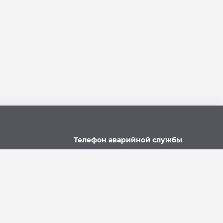
Телефон аварийной службы
u
215-957, 8-928-301-92-08
(круглосуточно)
Политика использования файлов cookie