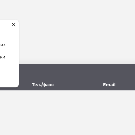
ких
тки
рес
Тел./факс
Email
поль,
(8652) 77-77-93, 77-09-10
stav.yk@mail.r
07А
ющая Компания"