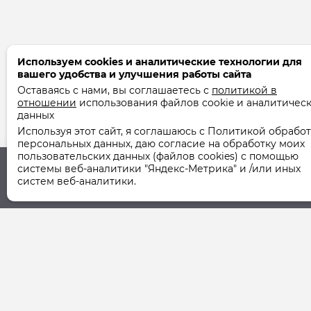
Используем cookies и аналитические технологии для
вашего удобства и улучшения работы сайта
Оставаясь с нами, вы соглашаетесь с
политикой в
отношении
использования файлов cookie и аналитичес
данных
Используя этот сайт, я соглашаюсь с Политикой обрабо
персональных данных, даю согласие на обработку моих
пользовательских данных (файлов cookies) с помощью
системы веб-аналитики "Яндекс-Метрика" и /или иных
систем веб-аналитики.
Юридический адрес
Фактический ад
355037, г. Ставрополь,
355037, г. Ставро
ул. Шпаковская, 107А
ул. Шпаковская, 1
© 2011-2026 ООО "СТУК" | ООО "Ставропольская Управля