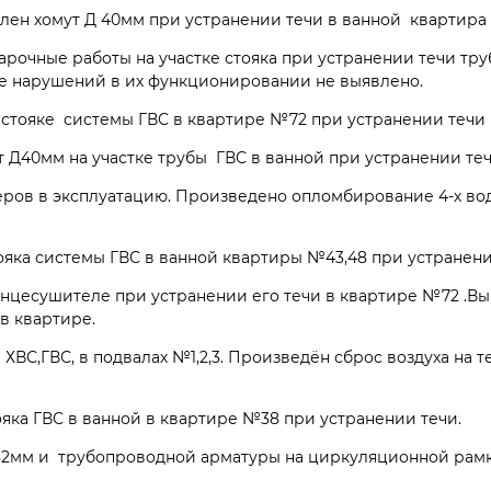
лен хомут Д 40мм при устранении течи в ванной квартир
арочные работы на участке стояка при устранении течи тру
е нарушений в их функционировании не выявлено.
 стояке системы ГВС в квартире №72 при устранении течи
Д40мм на участке трубы ГВС в ванной при устранении теч
ров в эксплуатацию. Произведено опломбирование 4-х во
ояка системы ГВС в ванной квартиры №43,48 при устранени
енцесушителе при устранении его течи в квартире №72 .В
в квартире.
ХВС,ГВС, в подвалах №1,2,3. Произведён сброс воздуха на 
ояка ГВС в ванной в квартире №38 при устранении течи.
32мм и трубопроводной арматуры на циркуляционной рамк