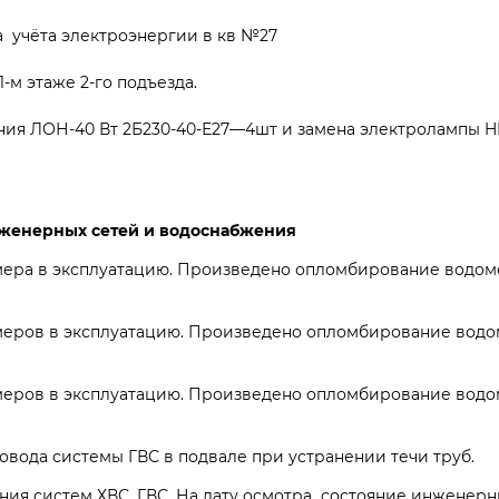
 учёта электроэнергии в кв №27
-м этаже 2-го подъезда.
ия ЛОН-40 Вт 2Б230-40-Е27—4шт и замена электролампы HP
инженерных сетей и водоснабжения
ера в эксплуатацию. Произведено опломбирование водоме
еров в эксплуатацию. Произведено опломбирование водо
еров в эксплуатацию. Произведено опломбирование водо
овода системы ГВС в подвале при устранении течи труб.
ния систем ХВС, ГВС. На дату осмотра состояние инженерн