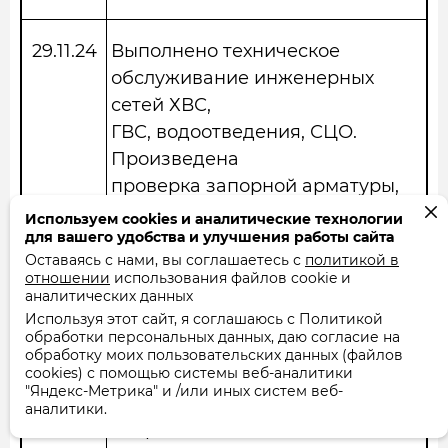
29.11.24
Выполнено техническое
обслуживание инженерных
сетей ХВС,
ГВС, водоотведения, СЦО.
Произведена
проверка запорной арматуры,
ЗРА
Используем cookies и аналитические технологии
для вашего удобства и улучшения работы сайта
находится в рабочем состоянии.
Оставаясь с нами, вы соглашаетесь с
политикой в
Проверена
отношении
использования файлов cookie и
целостность пломб на ОДПУ
аналитических данных
Используя этот сайт, я соглашаюсь с Политикой
тепловой
обработки персональных данных, даю согласие на
энергии, водоснабжения и
обработку моих пользовательских данных (файлов
cookies) с помощью системы веб-аналитики
дроссельных
"Яндекс-Метрика" и /или иных систем веб-
устройствах, пломбы в наличии,
аналитики.
повреждений не имеют.