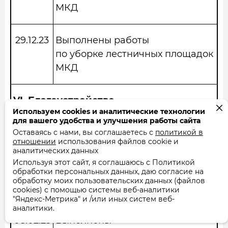
МКД
29.12.23
Выполнены работы
по уборке лестничных площадок
МКД
VI.
Благоустройство
Используем cookies и аналитические технологии
для вашего удобства и улучшения работы сайта
07.02.23
Выполнены
Оставаясь с нами, вы соглашаетесь с
политикой в
отношении
использования файлов cookie и
работы по механизированной
аналитических данных
очистке
Используя этот сайт, я соглашаюсь с Политикой
обработки персональных данных, даю согласие на
придомовой территории от
обработку моих пользовательских данных (файлов
снега
cookies) с помощью системы веб-аналитики
"Яндекс-Метрика" и /или иных систем веб-
аналитики.
08.02.23
Выполнены