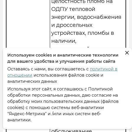
целостность пломб на
ОДПУ тепловой
энергии, водоснабжения
и дроссельных
устройствах, пломбы в
наличии,
повреждений не имеют.
Используем cookies и аналитические технологии
Выполнен обход
для вашего удобства и улучшения работы сайта
систем ХВС, ГВС,
Оставаясь с нами, вы соглашаетесь с
политикой в
водоотведения и СЦО,
отношении
использования файлов cookie и
видимых повреждений
аналитических данных
трубопроводов
Используя этот сайт, я соглашаюсь с Политикой
обработки персональных данных, даю согласие на
нет, течь трубопроводов
обработку моих пользовательских данных (файлов
отсутствует.
cookies) с помощью системы веб-аналитики
"Яндекс-Метрика" и /или иных систем веб-
аналитики.
31.12.24
Выполнено техническое
обслуживание