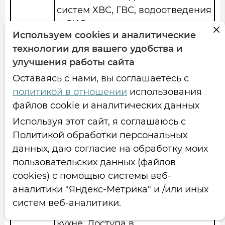
систем ХВС, ГВС, водоотведения
и СЦО,
Используем cookies и аналитические
видимых повреждений
технологии для вашего удобства и
трубопроводов
улучшения работы сайта
нет, течь трубопроводов
отсутствует.
Оставаясь с нами, вы соглашаетесь с
политикой в отношении
использования
файлов cookie и аналитических данных
09.09.24
Выполнено обследование
Используя этот сайт, я соглашаюсь с
кв № 9 на предмет течи
Политикой обработки персональных
радиатора (нет
данных, даю согласие на обработку моих
доступа в кв )
пользовательских данных (файлов
cookies) с помощью системы веб-
12.09.24
Выполнено обследование
аналитики "Яндекс-Метрика" и /или иных
кв № 85 на предмет течи стояка
систем веб-аналитики.
ГВС на
кухне. Доступа в