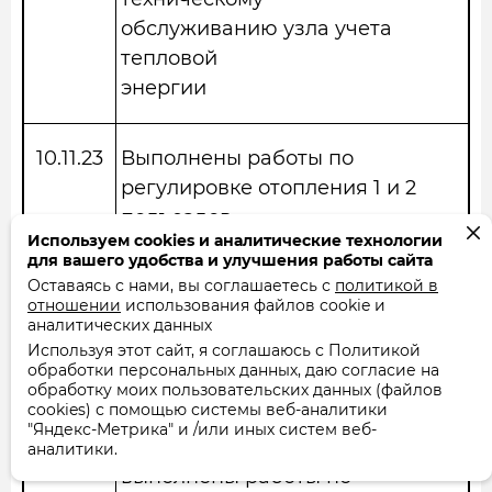
обслуживанию узла учета
тепловой
энергии
10.11.23
Выполнены работы по
регулировке отопления 1 и 2
подъездов
Используем cookies и аналитические технологии
для вашего удобства и улучшения работы сайта
Оставаясь с нами, вы соглашаетесь с
12.11.23
Выполнено обследование
политикой в
отношении
использования файлов cookie и
кв № 3 на предмет
аналитических данных
недостаточного
Используя этот сайт, я соглашаюсь с Политикой
обработки персональных данных, даю согласие на
нагрева радиатора
обработку моих пользовательских данных (файлов
cookies) с помощью системы веб-аналитики
"Яндекс-Метрика" и /или иных систем веб-
30.11.23
ООО «СтавПромСервис»
аналитики.
выполнены работы по