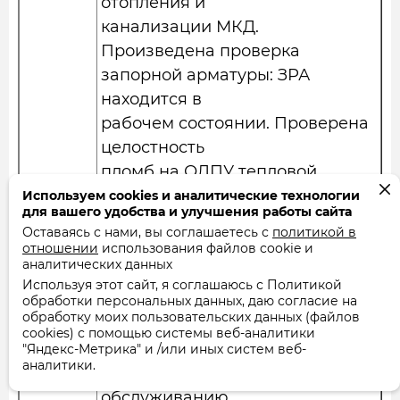
отопления и
канализации МКД.
Произведена проверка
запорной арматуры: ЗРА
находится в
рабочем состоянии. Проверена
целостность
пломб на ОДПУ тепловой
энергии,
Используем cookies и аналитические технологии
для вашего удобства и улучшения работы сайта
водоснабжения и дроссельных
Оставаясь с нами, вы соглашаетесь с
политикой в
устройствах,
отношении
использования файлов cookie и
аналитических данных
пломбы в наличии,
Используя этот сайт, я соглашаюсь с Политикой
повреждений не имеют.
обработки персональных данных, даю согласие на
обработку моих пользовательских данных (файлов
cookies) с помощью системы веб-аналитики
30.11.20
Выполнены
"Яндекс-Метрика" и /или иных систем веб-
аналитики.
работы по техническому
обслуживанию