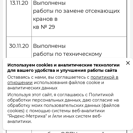
13.11.20
Выполнены
работы по замене отсекающих
кранов в
кв № 29
30.11.20
Выполнены
работы по техническому
обслуживанию
Используем cookies и аналитические технологии
систем водоснабжения
для вашего удобства и улучшения работы сайта
Оставаясь с нами, вы соглашаетесь с
политикой в
отопления и
отношении
использования файлов cookie и
канализации МКД. Произведена
аналитических данных
проверка
Используя этот сайт, я соглашаюсь с Политикой
обработки персональных данных, даю согласие на
запорной арматуры: ЗРА
обработку моих пользовательских данных (файлов
находится в
cookies) с помощью системы веб-аналитики
"Яндекс-Метрика" и /или иных систем веб-
рабочем состоянии. Проверена
аналитики.
целостность