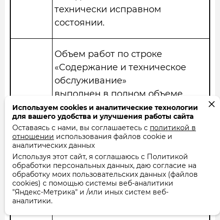
технически исправном
состоянии.
Объем работ по строке
«Содержание и техническое
обслуживание»
выполнен в полном объеме
Используем cookies и аналитические технологии
для вашего удобства и улучшения работы сайта
Услуга по предоставлению
Оставаясь с нами, вы соглашаетесь с
политикой в
отношении
использования файлов cookie и
коммунальных ресурсов
аналитических данных
выполнена в
Используя этот сайт, я соглашаюсь с Политикой
полном объеме
обработки персональных данных, даю согласие на
обработку моих пользовательских данных (файлов
cookies) с помощью системы веб-аналитики
"Яндекс-Метрика" и /или иных систем веб-
10.02.24
ООО «Алкор» выполнена
аналитики.
периодическая проверка