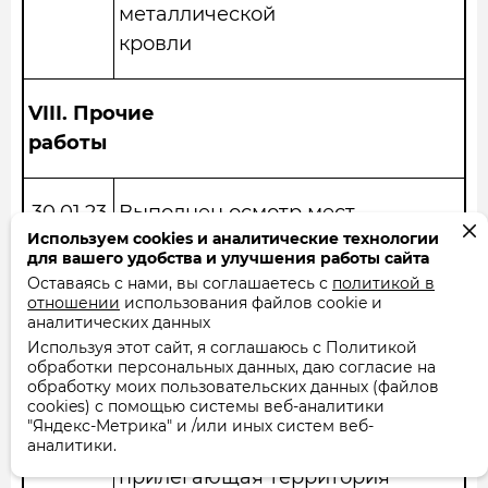
металлической
кровли
VIII.
Прочие
работы
30.01.23
Выполнен осмотр мест
Используем cookies и аналитические технологии
общего пользования, чердаков и
для вашего удобства и улучшения работы сайта
подвалов,
Оставаясь с нами, вы соглашаетесь с
политикой в
служебных и прочих
отношении
использования файлов cookie и
аналитических данных
помещений.Помещения
Используя этот сайт, я соглашаюсь с Политикой
оборудованы исправными
обработки персональных данных, даю согласие на
обработку моих пользовательских данных (файлов
запорными
cookies) с помощью системы веб-аналитики
устройствами. Инженерные
"Яндекс-Метрика" и /или иных систем веб-
аналитики.
системы и
прилегающая территория