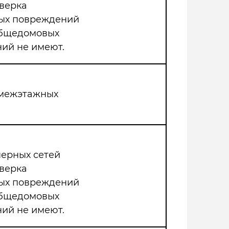
верка
мых повреждений
общедомовых
ий не имеют.
 межэтажных
нерных сетей
верка
мых повреждений
общедомовых
ий не имеют.