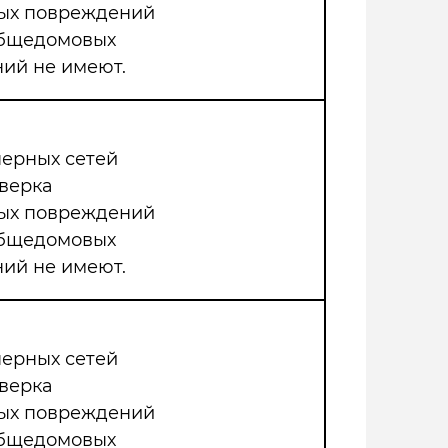
мых повреждений
общедомовых
ий не имеют.
нерных сетей
верка
мых повреждений
общедомовых
ий не имеют.
нерных сетей
верка
мых повреждений
общедомовых