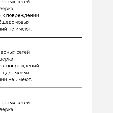
нерных сетей
верка
мых повреждений
общедомовых
ий не имеют.
нерных сетей
верка
мых повреждений
общедомовых
ий не имеют.
нерных сетей
верка