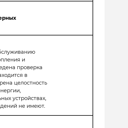
ерных
обслуживанию
опления и
едена проверка
аходится в
рена целостность
нергии,
ных устройствах,
дений не имеют.