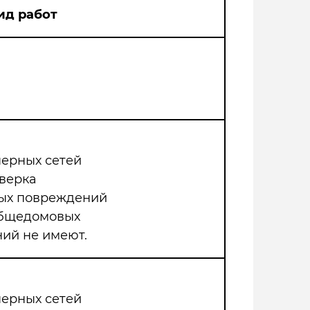
ид работ
нерных сетей
верка
мых повреждений
общедомовых
ий не имеют.
нерных сетей