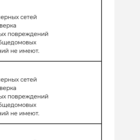
нерных сетей
верка
мых повреждений
общедомовых
ий не имеют.
нерных сетей
верка
мых повреждений
общедомовых
ий не имеют.