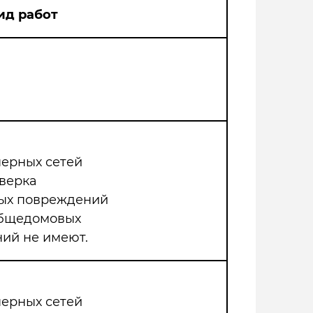
ид работ
нерных сетей
верка
мых повреждений
общедомовых
ий не имеют.
нерных сетей