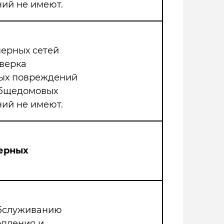
ий не имеют.
нерных сетей
верка
мых повреждений
общедомовых
ий не имеют.
ерных
обслуживанию
опления и