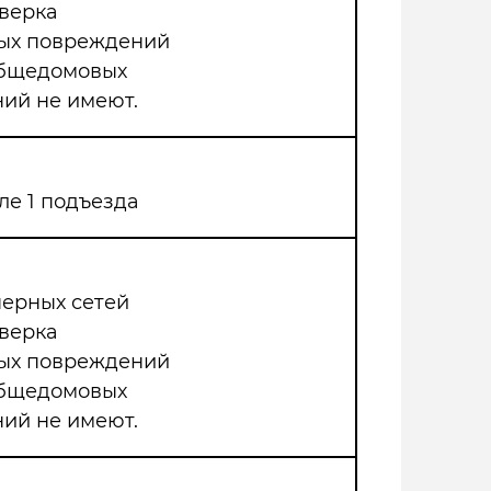
верка
мых повреждений
общедомовых
ий не имеют.
ле 1 подъезда
нерных сетей
верка
мых повреждений
общедомовых
ий не имеют.