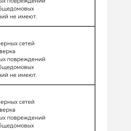
мых повреждений
общедомовых
ий не имеют.
нерных сетей
верка
мых повреждений
общедомовых
ий не имеют.
нерных сетей
верка
мых повреждений
общедомовых