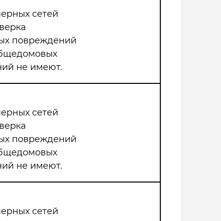
нерных сетей
верка
мых повреждений
общедомовых
ий не имеют.
нерных сетей
верка
мых повреждений
общедомовых
ий не имеют.
нерных сетей