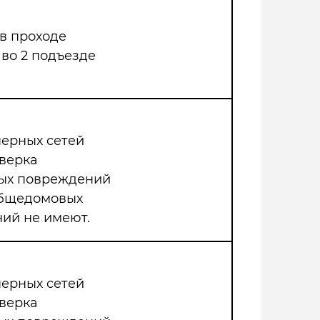
 в проходе
 во 2 подъезде
нерных сетей
верка
мых повреждений
общедомовых
ий не имеют.
нерных сетей
верка