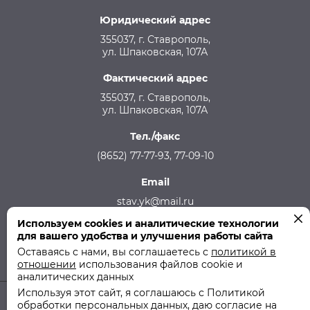
Юридический адрес
355037, г. Ставрополь,
ул. Шпаковская, 107А
Фактический адрес
355037, г. Ставрополь,
ул. Шпаковская, 107А
Тел./факс
(8652) 77-77-93, 77-09-10
Email
stav.yk@mail.ru
Используем cookies и аналитические технологии
Телефон аварийной службы
для вашего удобства и улучшения работы сайта
215-957, 8-928-301-92-08 (круглосуточно)
Оставаясь с нами, вы соглашаетесь с
политикой в
отношении
использования файлов cookie и
аналитических данных
Используя этот сайт, я соглашаюсь с Политикой
обработки персональных данных, даю согласие на