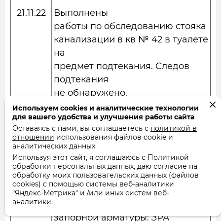
21.11.22
Выполнены
работы по обследованию стояка
канализации в кв № 42 в туалете
на
предмет подтекания. Следов
подтекания
не обнаружено.
Используем cookies и аналитические технологии
для вашего удобства и улучшения работы сайта
30.11.22
Выполнены
Оставаясь с нами, вы соглашаетесь с
политикой в
работы по техническому
отношении
использования файлов cookie и
аналитических данных
обслуживанию
Используя этот сайт, я соглашаюсь с Политикой
систем водоснабжения
обработки персональных данных, даю согласие на
обработку моих пользовательских данных (файлов
отопления и
cookies) с помощью системы веб-аналитики
канализации МКД. Произведена
"Яндекс-Метрика" и /или иных систем веб-
аналитики.
проверка
запорной арматуры: ЗРА