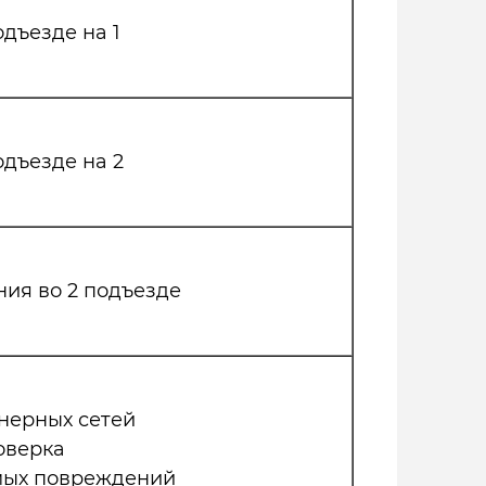
одъезде на 1
одъезде на 2
ния во 2 подъезде
нерных сетей
оверка
мых повреждений