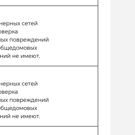
нерных сетей
оверка
мых повреждений
 общедомовых
ний не имеют.
нерных сетей
оверка
мых повреждений
 общедомовых
ний не имеют.