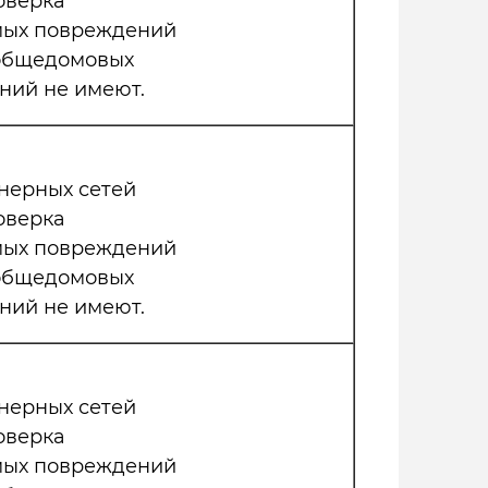
оверка
мых повреждений
 общедомовых
ний не имеют.
нерных сетей
оверка
мых повреждений
 общедомовых
ний не имеют.
нерных сетей
оверка
мых повреждений