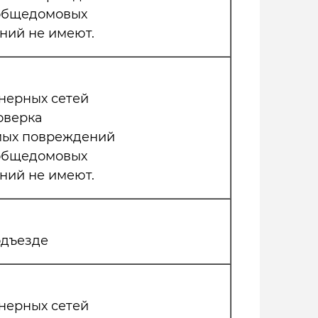
 общедомовых
ний не имеют.
нерных сетей
оверка
мых повреждений
 общедомовых
ний не имеют.
одъезде
нерных сетей