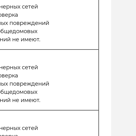
нерных сетей
оверка
мых повреждений
 общедомовых
ний не имеют.
нерных сетей
оверка
мых повреждений
 общедомовых
ний не имеют.
нерных сетей