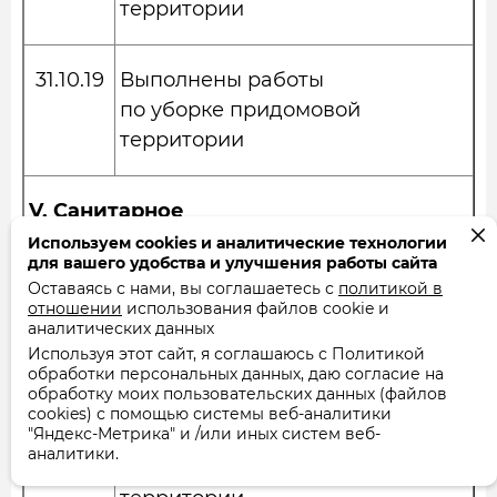
территории
31.10.19
Выполнены работы
по уборке придомовой
территории
V.
Санитарное
содержание площадок, маршей,
Используем cookies и аналитические технологии
для вашего удобства и улучшения работы сайта
лифтов
Оставаясь с нами, вы соглашаетесь с
политикой в
отношении
использования файлов cookie и
аналитических данных
Используя этот сайт, я соглашаюсь с Политикой
VI.
Благоустройство
обработки персональных данных, даю согласие на
обработку моих пользовательских данных (файлов
cookies) с помощью системы веб-аналитики
"Яндекс-Метрика" и /или иных систем веб-
23.04.19
Выполнены
аналитики.
работы по покосу травы на