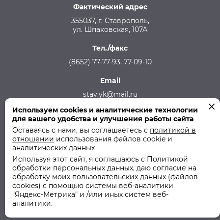
Фактический адрес
355037, г. Ставрополь,
ул. Шпаковская, 107А
Тел./факс
(8652) 77-77-93, 77-09-10
Email
stav.yk@mail.ru
Используем cookies и аналитические технологии
Телефон аварийной службы
для вашего удобства и улучшения работы сайта
215-957, 8-928-301-92-08 (круглосуточно)
Оставаясь с нами, вы соглашаетесь с
политикой в
отношении
использования файлов cookie и
аналитических данных
Используя этот сайт, я соглашаюсь с Политикой
обработки персональных данных, даю согласие на
© 2011-2026 ООО "СТУК" | ООО "Ставропольская Управляющая
обработку моих пользовательских данных (файлов
Компания"
cookies) с помощью системы веб-аналитики
"Яндекс-Метрика" и /или иных систем веб-
Политика использования файлов cookie
аналитики.