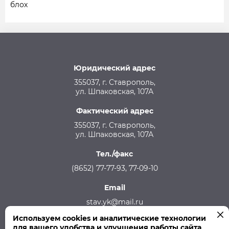
блох
Юридический адрес
355037, г. Ставрополь,
ул. Шпаковская, 107А
Фактический адрес
355037, г. Ставрополь,
ул. Шпаковская, 107А
Тел./факс
(8652) 77-77-93, 77-09-10
Email
stav.yk@mail.ru
Используем cookies и аналитические технологии
Телефон аварийной службы
для вашего удобства и улучшения работы сайта