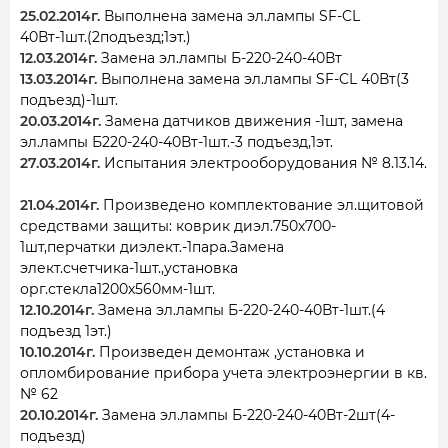
25.02.2014г.
Выполнена замена эл.лампы SF-CL
40Вт-1шт.(2подъезд;1эт.)
12.03.2014г.
Замена эл.лампы Б-220-240-40Вт
13.03.2014г.
Выполнена замена эл.лампы SF-CL 40Вт(3
подъезд)-1шт.
20.03.2014г.
Замена датчиков движения -1шт, замена
эл.лампы Б220-240-40Вт-1шт.-3 подъезд,1эт.
27.03.2014г.
Испытания электрооборудования № 8.13.14.
21.04.2014г.
Произведено комплектование эл.щитовой
средствами защиты: коврик диэл.750х700-
1шт,перчатки диэлект.-1пара.Замена
элект.счетчика-1шт.,установка
орг.стекла1200х560мм-1шт.
12.10.2014г.
Замена эл.лампы Б-220-240-40Вт-1шт.(4
подъезд 1эт.)
10.10.2014г.
Произведен демонтаж ,установка и
опломбирование прибора учета электроэнергии в кв.
№ 62
20.10.2014г.
Замена эл.лампы Б-220-240-40Вт-2шт(4-
подъезд)