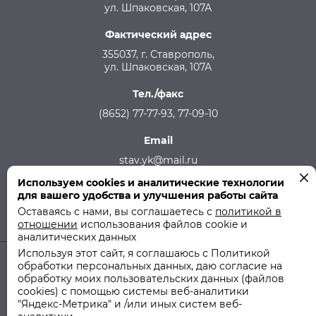
ул. Шпаковская, 107А
Фактический адрес
355037, г. Ставрополь,
ул. Шпаковская, 107А
Тел./факс
(8652) 77-77-93, 77-09-10
Email
stav.yk@mail.ru
Используем cookies и аналитические технологии
Телефон аварийной службы
для вашего удобства и улучшения работы сайта
215-957, 8-928-301-92-08 (круглосуточно)
Оставаясь с нами, вы соглашаетесь с
политикой в
отношении
использования файлов cookie и
аналитических данных
Используя этот сайт, я соглашаюсь с Политикой
обработки персональных данных, даю согласие на
© 2011-2026 ООО "СТУК" | ООО "Ставропольская Управляющая
обработку моих пользовательских данных (файлов
Компания"
cookies) с помощью системы веб-аналитики
"Яндекс-Метрика" и /или иных систем веб-
Политика использования файлов cookie