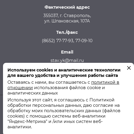
Фактический адрес
355037, г. Ставрополь,
ул. Шпаковская, 107А
Тел./факс
(8652) 77-77-93, 77-09-10
Email
stav.yk@mail.ru
Используем cookies и аналитические технологии
Телефон аварийной службы
для вашего удобства и улучшения работы сайта
215-957, 8-928-301-92-08 (круглосуточно)
Оставаясь с нами, вы соглашаетесь с
политикой в
отношении
использования файлов cookie и
аналитических данных
Используя этот сайт, я соглашаюсь с Политикой
обработки персональных данных, даю согласие на
© 2011-2026 ООО "СТУК" | ООО "Ставропольская Управляющая
обработку моих пользовательских данных (файлов
Компания"
cookies) с помощью системы веб-аналитики
"Яндекс-Метрика" и /или иных систем веб-
Политика использования файлов cookie
аналитики.