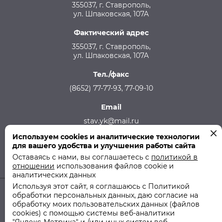
355037, г. Ставрополь,
ул. Шпаковская, 107А
Фактический адрес
355037, г. Ставрополь,
ул. Шпаковская, 107А
Тел./факс
(8652) 77-77-93, 77-09-10
Email
stav.yk@mail.ru
Используем cookies и аналитические технологии
Телефон аварийной службы
для вашего удобства и улучшения работы сайта
215-957, 8-928-301-92-08 (круглосуточно)
Оставаясь с нами, вы соглашаетесь с
политикой в
отношении
использования файлов cookie и
аналитических данных
Используя этот сайт, я соглашаюсь с Политикой
обработки персональных данных, даю согласие на
© 2011-2026 ООО "СТУК" | ООО "Ставропольская Управляющая
обработку моих пользовательских данных (файлов
Компания"
cookies) с помощью системы веб-аналитики