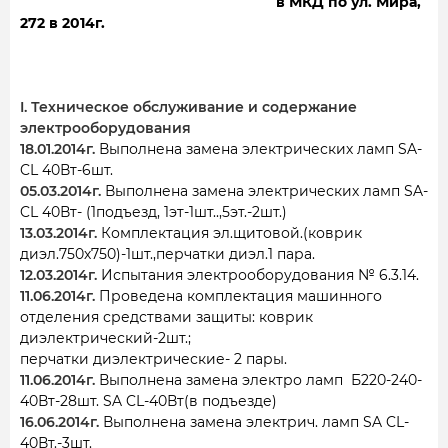
в МКД по ул. Мира,
272 в 2014г.
I. Техническое обслуживание и содержание
электрооборудования
18.01.2014г.
Выполнена замена электрических ламп SA-
CL 40Вт-6шт.
05.03.2014г.
Выполнена замена электрических ламп SA-
CL 40Вт- (1подъезд, 1эт-1шт..,5эт.-2шт.)
13.03.2014г.
Комплектация эл.щитовой.(коврик
диэл.750х750)-1шт.,перчатки диэл.1 пара.
12.03.2014г.
Испытания электрооборудования № 6.3.14.
11.06.2014г.
Проведена комплектация машинного
отделения средствами защиты: коврик
диэлектрический-2шт.;
перчатки диэлектрические- 2 пары.
11.06.2014г.
Выполнена замена электро ламп Б220-240-
40Вт-28шт. SA CL-40Вт(в подъезде)
16.06.2014г.
Выполнена замена электрич. ламп SA CL-
40Вт.-3шт.