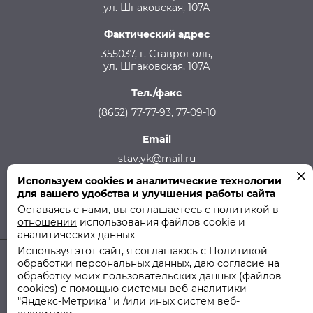
ул. Шпаковская, 107А
Фактический адрес
355037, г. Ставрополь,
ул. Шпаковская, 107А
Тел./факс
(8652) 77-77-93, 77-09-10
Email
stav.yk@mail.ru
Используем cookies и аналитические технологии
Телефон аварийной службы
для вашего удобства и улучшения работы сайта
215-957, 8-928-301-92-08 (круглосуточно)
Оставаясь с нами, вы соглашаетесь с
политикой в
отношении
использования файлов cookie и
аналитических данных
Используя этот сайт, я соглашаюсь с Политикой
обработки персональных данных, даю согласие на
© 2011-2026 ООО "СТУК" | ООО "Ставропольская Управляющая
обработку моих пользовательских данных (файлов
Компания"
cookies) с помощью системы веб-аналитики
"Яндекс-Метрика" и /или иных систем веб-
Политика использования файлов cookie