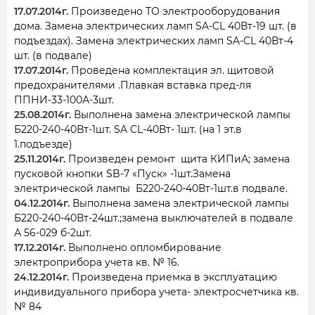
17.07.2014г.
Произведено ТО электрооборудования
дома. Замена электрических ламп SA-CL 40Вт-19 шт. (в
подъездах). Замена электрических ламп SA-CL 40Вт-4
шт. (в подвале)
17.07.2014г.
Проведена комплектация эл. щитовой
предохранителями .Плавкая вставка пред-ля
ППНИ-33-100А-3шт.
25.08.2014г.
Выполнена замена электрической лампы
Б220-240-40Вт-1шт. SA CL-40Вт- 1шт. (на 1 эт.в
1.подъезде)
25.11.2014г.
Произведен ремонт щита КИПиА; замена
пусковой кнопки SB-7 «Пуск» -1шт.Замена
электрической лампы Б220-240-40Вт-1шт.в подвале.
04.12.2014г.
Выполнена замена электрической лампы
Б220-240-40Вт-24шт.;замена выключателей в подвале
А 56-029 б-2шт.
17.12.2014г.
Выполнено опломбирование
электроприбора учета кв. № 16.
24.12.2014г.
Произведена приемка в эксплуатацию
индивидуального прибора учета- электросчетчика кв.
№ 84