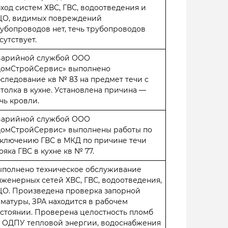
ход систем ХВС, ГВС, водоотведения и
ЦО, видимых повреждений
убопроводов нет, течь трубопроводов
сутствует.
варийной службой ООО
ДомСтройСервис» выполнено
следование кв № 83 на предмет течи с
толка в кухне. Установлена причина —
чь кровли.
варийной службой ООО
ДомСтройСервис» выполнены работы по
ключению ГВС в МКД по причине течи
ояка ГВС в кухне кв № 77.
ыполнено техническое обслуживание
женерных сетей ХВС, ГВС, водоотведения,
ЦО. Произведена проверка запорной
матуры, ЗРА находится в рабочем
стоянии. Проверена целостность пломб
а ОДПУ тепловой энергии, водоснабжения