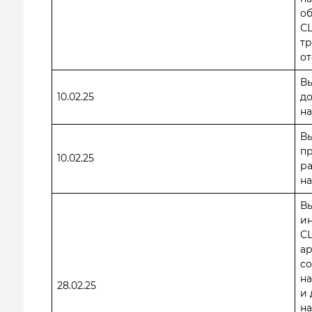
об
С
тр
от
Вы
10.02.25
д
на
В
п
10.02.25
ра
на
В
ин
С
ар
со
н
28.02.25
и 
н