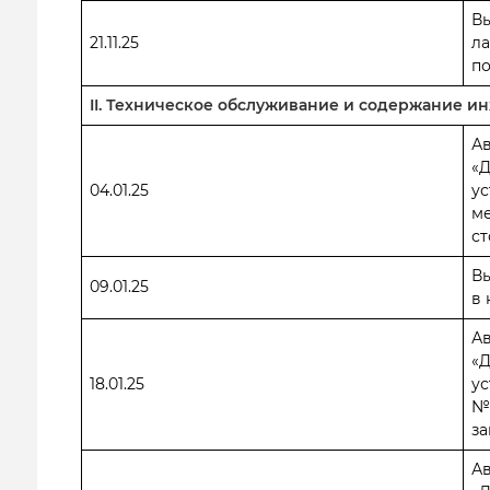
В
21.11.25
ла
по
II. Техническое обслуживание и содержание 
А
«
04.01.25
ус
ме
ст
В
09.01.25
в 
А
«
18.01.25
ус
№ 
за
А