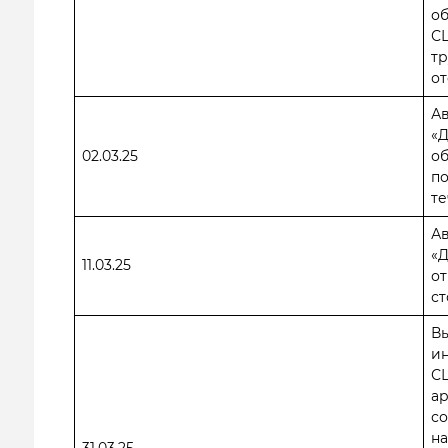
об
С
тр
от
А
«
02.03.25
об
по
те
А
«
11.03.25
от
ст
В
ин
С
ар
со
н