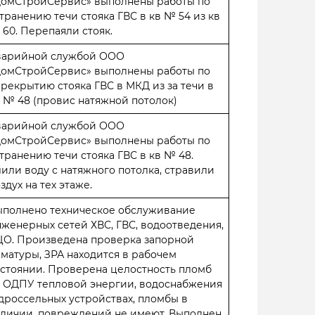
ДомСтройСервис» выполнены работы по
транению течи стояка ГВС в кв № 54 из кв
60. Перепаяли стояк.
варийной службой ООО
ДомСтройСервис» выполнены работы по
рекрытию стояка ГВС в МКД из за течи в
 № 48 (провис натяжной потолок)
варийной службой ООО
ДомСтройСервис» выполнены работы по
транению течи стояка ГВС в кв № 48.
или воду с натяжного потолка, стравили
здух на тех этаже.
ыполнено техническое обслуживание
женерных сетей ХВС, ГВС, водоотведения,
ЦО. Произведена проверка запорной
матуры, ЗРА находится в рабочем
стоянии. Проверена целостность пломб
а ОДПУ тепловой энергии, водоснабжения
дроссельных устройствах, пломбы в
аличии, повреждений не имеют. Выполнен