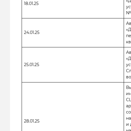
«
18.01.25
ус
№ 
А
«
24.01.25
пе
кв
А
«
25.01.25
ус
Сл
во
В
ин
С
ар
со
н
28.01.25
и 
н