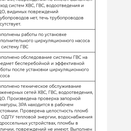
ход систем ХВС, ГВС, водоотведения и
ЦО, видимых повреждений
убопроводов нет, течь трубопроводов
сутствует.
полнены работы по установке
ополнительного циркуляционного насоса
 систему ГВС
ыполнено обследование системы ГВС на
редмет бесперебойной и эффективной
боты после установки циркуляционного
соса
ыполнено техническое обслуживание
женерных сетей ХВС, ГВС, водоотведения,
ЦО. Произведена проверка запорной
матуры, ЗРА находится в рабочем
стоянии. Проверена целостность пломб
а ОДПУ тепловой энергии, водоснабжения
дроссельных устройствах, пломбы в
аличии, повреждений не имеют. Выполнен