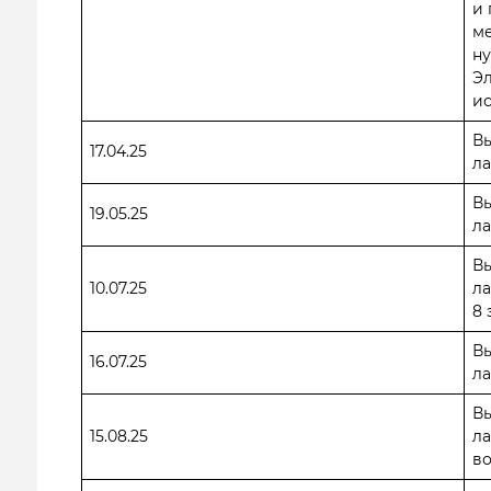
и 
м
ну
Эл
ис
В
17.04.25
ла
В
19.05.25
ла
В
10.07.25
ла
8 
В
16.07.25
ла
В
15.08.25
ла
во