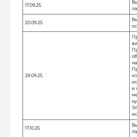
В
17.09.25
ла
Вы
20.09.25
о
Пр
в
Пр
о
на
П
29.09.25
кл
ис
и 
м
ну
Эл
ис
В
17.10.25
ла