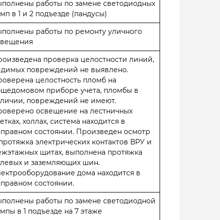
ыполнены работы по замене светодиодных
мп в 1 и 2 подъезде (пандусы)
полнены работы по ремонту уличного
свещения
оизведена проверка целостности линий,
идимых повреждений не выявлено.
оверена целостность пломб на
бщедомовом приборе учета, пломбы в
личии, повреждений не имеют.
роверено освещение на лестничных
етках, холлах, система находится в
правном состоянии. Произведен осмотр
протяжка электрических контактов ВРУ и
ежэтажных щитах, выполнена протяжка
левых и заземляющих шин.
ектрооборудование дома находится в
правном состоянии.
ыполнены работы по замене светодиодной
мпы в 1 подъезде на 7 этаже