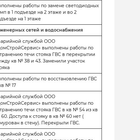
ыполнены работы по замене светодиодных
мп в 1 подъезде на 2 этаже и во 2
дъезде на 1 этаже
инженерных сетей и водоснабжения
варийной службой ООО
ДомСтройСервис» выполнены работы по
транению течи стояка ГВС в перекрытии
жду кв № 38 и 43. Заменили участок
ояка
ыполнены работы по восстановлению ГВС
кв № 17
варийной службой ООО
ДомСтройСервис» выполнены работы по
транению течи стояка ГВС в кв № 54 из кв
60. Доступа к стояку в кв № 60 нет (
мурован в стену). Перекрыли ГВС.
варийной службой ООО