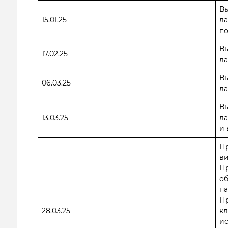
В
15.01.25
ла
по
В
17.02.25
ла
В
06.03.25
ла
В
13.03.25
ла
и 
Пр
в
Пр
о
на
П
28.03.25
кл
ис