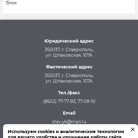
блох
Юридический адрес
355037, г. Ставрополь,
ул. Шпаковская, 107А
Фактический адрес
355037, г. Ставрополь,
ул. Шпаковская, 107А
Тел./факс
(8652) 77-77-93, 77-09-10
Email
stav.yk@mail.ru
Используем cookies и аналитические технологии
Телефон аварийной службы
для вашего удобства и улучшения работы сайта