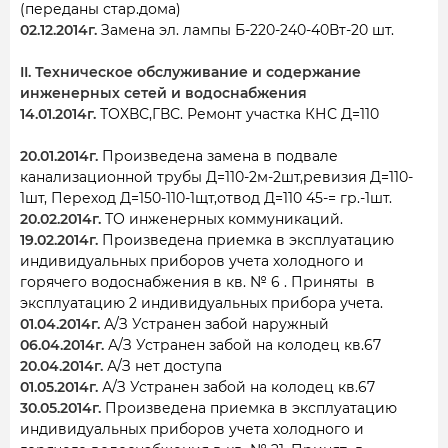
(переданы стар.дома)
02.12.2014г.
Замена эл. лампы Б-220-240-40Вт-20 шт.
II. Техническое обслуживание и содержание
инженерных сетей и водоснабжения
14.01.2014г.
ТОХВС,ГВС. Ремонт участка КНС Д=110
20.01.2014г.
Произведена замена в подвале
канализационной трубы Д=110-2м-2шт,ревизия Д=110-
1шт, Переход Д=150-110-1щт,отвод Д=110 45-= гр.-1шт.
20.02.2014г.
ТО инженерных коммуникаций.
19.02.2014г.
Произведена приемка в эксплуатацию
индивидуальных приборов учета холодного и
горячего водоснабжения в кв. № 6 . Приняты в
эксплуатацию 2 индивидуальных прибора учета.
01.04.2014г.
А/З Устранен забой наружный
06.04.2014г.
А/З Устранен забой на колодец кв.67
20.04.2014г.
А/З нет доступа
01.05.2014г.
А/З Устранен забой на колодец кв.67
30.05.2014г.
Произведена приемка в эксплуатацию
индивидуальных приборов учета холодного и