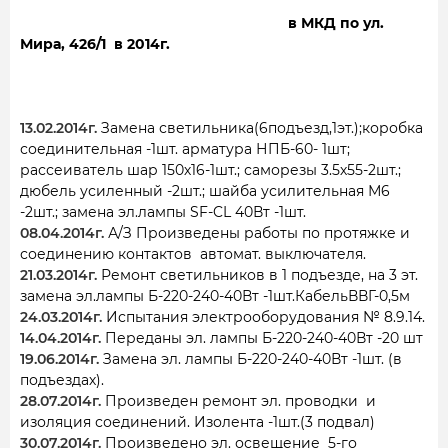
в МКД по ул.
Мира, 426/1 в 2014г.
13.02.2014г.
Замена светильника(6подъезд,1эт.);коробка
соединительная -1шт. арматура НПБ-60- 1шт;
рассеиватель шар 150х16-1шт.; саморезы 3.5х55-2шт.;
дюбель усиленный -2шт.; шайба усилительная М6
-2шт.; замена эл.лампы SF-CL 40Вт -1шт.
08.04.2014г.
А/З Произведены работы по протяжке и
соединению контактов автомат. выключателя.
21.03.2014г.
Ремонт светильников в 1 подъезде, на 3 эт.
замена эл.лампы Б-220-240-40Вт -1шт.КабельВВГ-0,5м
24.03.2014г.
Испытания электрооборудования № 8.9.14.
14.04.2014г.
Переданы эл. лампы Б-220-240-40Вт -20 шт
19.06.2014г.
Замена эл. лампы Б-220-240-40Вт -1шт. (в
подъездах).
28.07.2014г.
Произведен ремонт эл. проводки и
изоляция соединений. Изолента -1шт.(3 подвал)
30.07.2014г.
Произведено эл. освещение 5-го