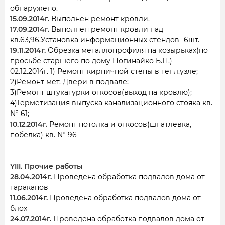
обнаружено.
15.09.2014г.
Выполнен ремонт кровли.
17.09.2014г.
Выполнен ремонт кровли над
кв.63,96.Установка информационных стендов- 6шт.
19.11.2014г.
Обрезка металлопрофиля на козырьках(по
просьбе старшего по дому Погинайко Б.П.)
02.12.2014г. 1) Ремонт кирпичной стены в тепл.узле;
2)Ремонт мет. Двери в подвале;
3)Ремонт штукатурки откосов(выход на кровлю);
4)Герметизация выпуска канализационного стояка кв.
№ 61;
10.12.2014г.
Ремонт потолка и откосов(шпатлевка,
побелка) кв. № 96
YIII. Прочие работы
28.04.2014г.
Проведена обработка подвалов дома от
тараканов
11.06.2014г.
Проведена обработка подвалов дома от
блох
24.07.2014г.
Проведена обработка подвалов дома от