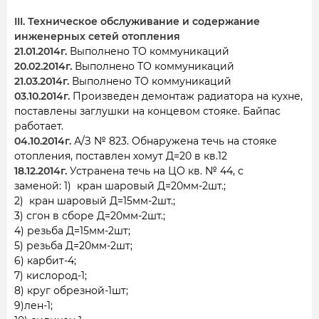
III. Техническое обслуживание и содержание
инженерных сетей отопления
21.01.2014г.
Выполнено ТО коммуникаций
20.02.2014г.
Выполнено ТО коммуникаций
21.03.2014г.
Выполнено ТО коммуникаций
03.10.2014г.
Произведен демонтаж радиатора на кухне,
поставлены заглушки на концевом стояке. Байпас
работает.
04.10.2014г.
А/З № 823. Обнаружена течь на стояке
отопления, поставлен хомут Д=20 в кв.12
18.12.2014г.
Устранена течь на ЦО кв. № 44, с
заменой: 1) кран шаровый Д=20мм-2шт.;
2) кран шаровый Д=15мм-2шт.;
3) сгон в сборе Д=20мм-2шт.;
4) резьба Д=15мм-2шт;
5) резьба Д=20мм-2шт;
6) карбит-4;
7) кислород-1;
8) круг обрезной-1шт;
9)лен-1;