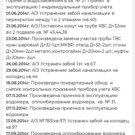
горячего водоснабжения в кв. № 21. Принят в
эксплуатацию 1 индивидуальный прибор учета.
01.06.2014г.
А/З Устранение забой канализации в
перекрытии между 1 и 2 этажами (кв.40)
21.06.2014г.
А/З.Поставлен хомут на трубе ХВС Д=32мм
во 2 подвале кв. № 43,44,39
23.06.2014г.
Произведена замена участка трубы ГВС
кран шаровый Д=32-1шт;МКВР; отвод Д=32–2шт; сгоны
Д=20мм–2шт.металл.;контрогайки Д=20мм–2 шт.; муфты
Д=20мм– 2шт.
26.06.2014г.
А/З Устранен забой 1эт. кв.67.
29.06.2014г.
А/З Устранение забой канализации на
колодец кв.44
18.08.2014г.
Произведен поквартирный обход и
снятие контрольных показаний прибора учета ХВС
07.11.2014г.
Произведена приемка в эксплуатацию
водомера, опломбирование водомера, кв. № 31.
07.11.2014г.
Произведена приемка в эксплуатацию
водомера
13.09.2014г.
А/З №783(кв.97) Устранен забой на колодец
кв.97
17.09.2014г.
Произведена опломбирование водомера