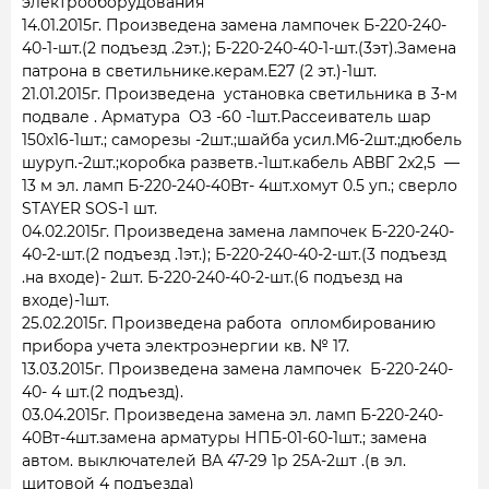
электрооборудования
14.01.2015г. Произведена замена лампочек Б-220-240-
40-1-шт.(2 подъезд .2эт.); Б-220-240-40-1-шт.(3эт).Замена
патрона в светильнике.керам.Е27 (2 эт.)-1шт.
21.01.2015г. Произведена установка светильника в 3-м
подвале . Арматура ОЗ -60 -1шт.Рассеиватель шар
150х16-1шт.; саморезы -2шт.;шайба усил.М6-2шт.;дюбель
шуруп.-2шт.;коробка разветв.-1шт.кабель АВВГ 2х2,5 —
13 м эл. ламп Б-220-240-40Вт- 4шт.хомут 0.5 уп.; сверло
STAYER SOS-1 шт.
04.02.2015г. Произведена замена лампочек Б-220-240-
40-2-шт.(2 подъезд .1эт.); Б-220-240-40-2-шт.(3 подъезд
.на входе)- 2шт. Б-220-240-40-2-шт.(6 подъезд на
входе)-1шт.
25.02.2015г. Произведена работа опломбированию
прибора учета электроэнергии кв. № 17.
13.03.2015г. Произведена замена лампочек Б-220-240-
40- 4 шт.(2 подъезд).
03.04.2015г. Произведена замена эл. ламп Б-220-240-
40Вт-4шт.замена арматуры НПБ-01-60-1шт.; замена
автом. выключателей ВА 47-29 1р 25А-2шт .(в эл.
щитовой 4 подъезда)