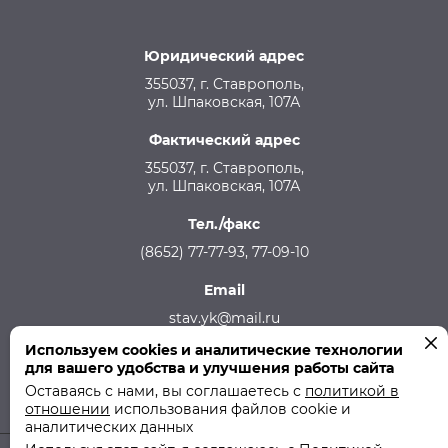
Юридический адрес
355037, г. Ставрополь,
ул. Шпаковская, 107А
Фактический адрес
355037, г. Ставрополь,
ул. Шпаковская, 107А
Тел./факс
(8652) 77-77-93, 77-09-10
Email
stav.yk@mail.ru
Используем cookies и аналитические технологии
Телефон аварийной службы
для вашего удобства и улучшения работы сайта
215-957, 8-928-301-92-08 (круглосуточно)
Оставаясь с нами, вы соглашаетесь с
политикой в
отношении
использования файлов cookie и
аналитических данных