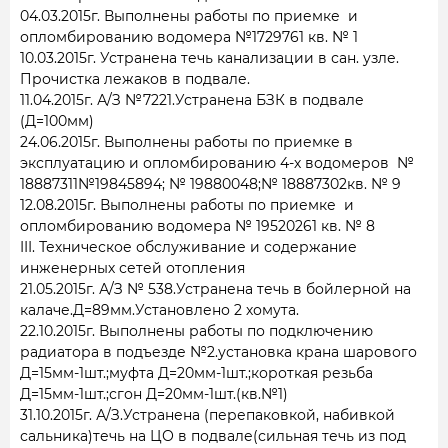
04.03.2015г. Выполнены работы по приемке и
опломбированию водомера №1729761 кв. № 1
10.03.2015г. Устранена течь канализации в сан. узле.
Прочистка лежаков в подвале.
11.04.2015г. А/З №7221.Устранена БЗК в подвале
(Д=100мм)
24.06.2015г. Выполнены работы по приемке в
эксплуатацию и опломбированию 4-х водомеров №
18887311№19845894; № 19880048;№ 18887302кв. № 9
12.08.2015г. Выполнены работы по приемке и
опломбированию водомера № 19520261 кв. № 8
III. Техническое обслуживание и содержание
инженерных сетей отопления
21.05.2015г. А/З № 538.Устранена течь в бойлерной на
калаче.Д=89мм.Установлено 2 хомута.
22.10.2015г. Выполнены работы по подключению
радиатора в подъезде №2.установка крана шарового
Д=15мм-1шт.;муфта Д=20мм-1шт.;короткая резьба
Д=15мм-1шт.;сгон Д=20мм-1шт.(кв.№1)
31.10.2015г. А/З.Устранена (перепаковкой, набивкой
сальника)течь на ЦО в подвале(сильная течь из под