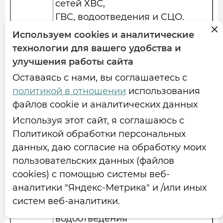
сетей ХВС,
ГВС, водоотведения и СЦО.
Произведена
Используем cookies и аналитические
проверка ЗРА. Все находится в
технологии для вашего удобства и
рабочем
улучшения работы сайта
состоянии. Проверена
Оставаясь с нами, вы соглашаетесь с
целостность
политикой в отношении
использования
пломб на общедомовых
файлов cookie и аналитических данных
приборах учета
Используя этот сайт, я соглашаюсь с
тепловой энергии,
Политикой обработки персональных
водопотребления и
данных, даю согласие на обработку моих
дроссельных устройствах,
пользовательских данных (файлов
пломбы в
cookies) с помощью системы веб-
наличии, повреждений не
аналитики "Яндекс-Метрика" и /или иных
имеют. Выполнен
систем веб-аналитики.
обход систем ХВС, ГВС,
водоотведения