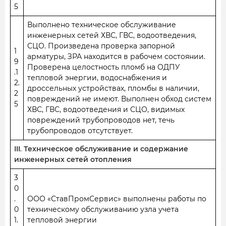
5
Выполнено техническое обслуживание
инженерных сетей ХВС, ГВС, водоотведения,
СЦО. Произведена проверка запорной
1
арматуры, ЗРА находится в рабочем состоянии.
9
Проверена целостность пломб на ОДПУ
.1
тепловой энергии, водоснабжения и
2.
дроссельных устройствах, пломбы в наличии,
2
повреждений не имеют. Выполнен обход систем
5
ХВС, ГВС, водоотведения и СЦО, видимых
повреждений трубопроводов нет, течь
трубопроводов отсутствует.
III
.
Техническое обслуживание и содержание
инженерных сетей отопления
3
0
.
ООО «СтавПромСервис» выполнены работы по
0
техническому обслуживанию узла учета
1.
тепловой энергии