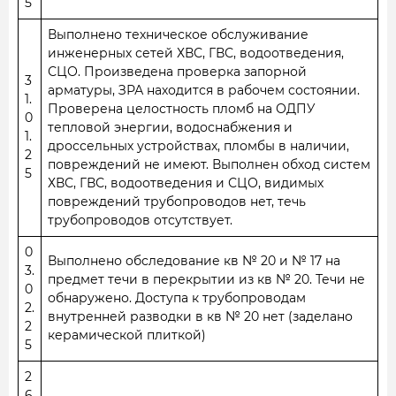
5
Выполнено техническое обслуживание
инженерных сетей ХВС, ГВС, водоотведения,
СЦО. Произведена проверка запорной
3
арматуры, ЗРА находится в рабочем состоянии.
1.
Проверена целостность пломб на ОДПУ
0
тепловой энергии, водоснабжения и
1.
дроссельных устройствах, пломбы в наличии,
2
повреждений не имеют. Выполнен обход систем
5
ХВС, ГВС, водоотведения и СЦО, видимых
повреждений трубопроводов нет, течь
трубопроводов отсутствует.
0
Выполнено обследование кв № 20 и № 17 на
3.
предмет течи в перекрытии из кв № 20. Течи не
0
обнаружено. Доступа к трубопроводам
2.
внутренней разводки в кв № 20 нет (заделано
2
керамической плиткой)
5
2
6