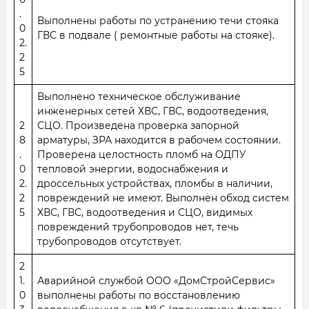
.
Выполнены работы по устранению течи стояка
0
ГВС в подвале ( ремонтные работы на стояке).
2.
2
5
Выполнено техническое обслуживание
инженерных сетей ХВС, ГВС, водоотведения,
2
СЦО. Произведена проверка запорной
8
арматуры, ЗРА находится в рабочем состоянии.
.
Проверена целостность пломб на ОДПУ
0
тепловой энергии, водоснабжения и
2.
дроссельных устройствах, пломбы в наличии,
2
повреждений не имеют. Выполнен обход систем
5
ХВС, ГВС, водоотведения и СЦО, видимых
повреждений трубопроводов нет, течь
трубопроводов отсутствует.
2
1.
Аварийной службой ООО «ДомСтройСервис»
0
выполнены работы по восстановлению