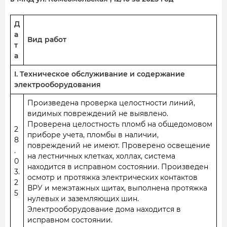
Д
а
Вид работ
т
а
I. Техническое обслуживание и содержание
электрооборудования
Произведена проверка целостности линий,
видимых повреждений не выявлено.
Проверена целостность пломб на общедомовом
2
приборе учета, пломбы в наличии,
8
повреждений не имеют. Проверено освещение
.
на лестничных клетках, холлах, система
0
находится в исправном состоянии. Произведен
3.
осмотр и протяжка электрических контактов
2
ВРУ и межэтажных щитах, выполнена протяжка
5
нулевых и заземляющих шин.
Электрооборудование дома находится в
исправном состоянии.