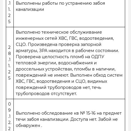
.1
Выполнены работы по устранению забоя
1.
канализации
2
5
Выполнено техническое обслуживание
инженерных сетей ХВС, ГВС, водоотведения,
СЦО. Произведена проверка запорной
2
арматуры, ЗРА находится в рабочем состоянии.
8
Проверена целостность пломб на ОДПУ
.1
тепловой энергии, водоснабжения и
1.
дроссельных устройствах, пломбы в наличии,
2
повреждений не имеют. Выполнен обход систем
5
ХВС, ГВС, водоотведения и СЦО, видимых
повреждений трубопроводов нет, течь
трубопроводов отсутствует.
0
9
Выполнено обследование кв № 15-16 на предмет
.1
течи забоя канализации. Доступа нет. Забой не
2.
обнаружен .
2