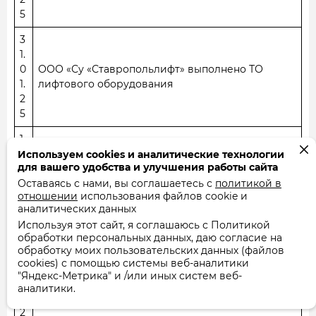
5
3
1.
0
ООО «Су «Ставропольлифт» выполнено ТО
1.
лифтового оборудования
2
5
1
3.
ООО «Алкор» выполнена периодическая
Используем cookies и аналитические технологии
для вашего удобства и улучшения работы сайта
0
проверка дымовых и вентилиционных каналов
Оставаясь с нами, вы соглашаетесь с
2.
от газоиспользующего оборудования и бытовых
политикой в
отношении
использования файлов cookie и
2
печей
аналитических данных
5
Используя этот сайт, я соглашаюсь с Политикой
обработки персональных данных, даю согласие на
2
обработку моих пользовательских данных (файлов
8
cookies) с помощью системы веб-аналитики
.
Работы по строке «Содержание и техническое
"Яндекс-Метрика" и /или иных систем веб-
0
аналитики.
обслуживание» выполнены в полном объеме
2.
2