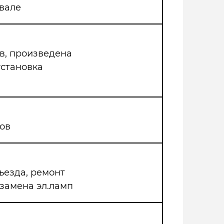
двале
в, произведена
установка
ов
ъезда, ремонт
 замена эл.ламп