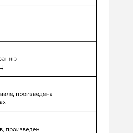
иванию
Д
двале, произведена
ах
в, произведен