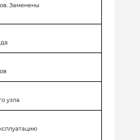
ов. Заменены
зда
ов
го узла
эксплуатацию