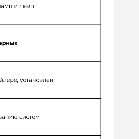
ламп и ламп
ерных
йлере, установлен
ванию систем