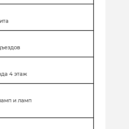
ита
дъездов
зда 4 этаж
ламп и ламп