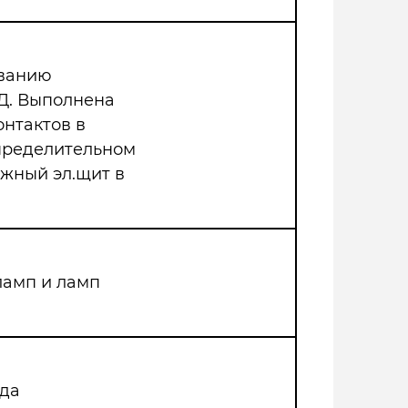
иванию
Д. Выполнена
онтактов в
спределительном
ажный эл.щит в
ламп и ламп
зда