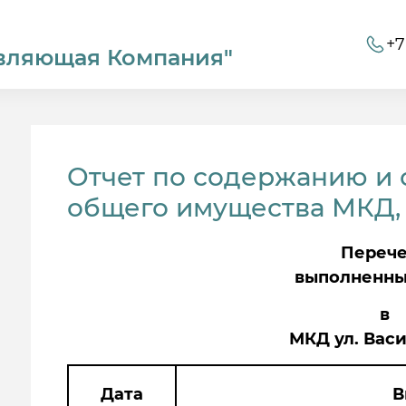
+7
вляющая Компания"
Отчет по содержанию и
общего имущества МКД, ул
Переч
выполненны
в
МКД ул. Васи
Дата
В