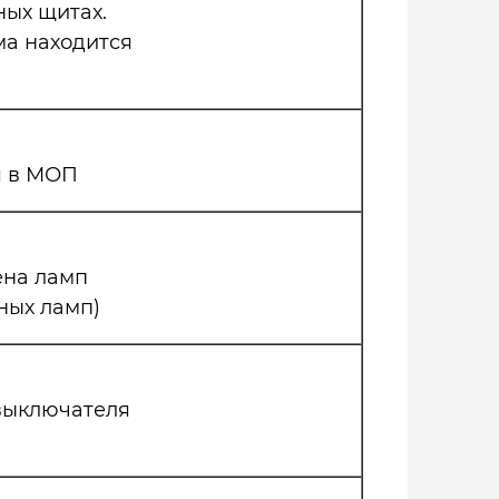
ных щитах.
а находится
я в МОП
ена ламп
ных ламп)
выключателя