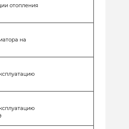
ции отопления
иатора на
эксплуатацию
эксплуатацию
9