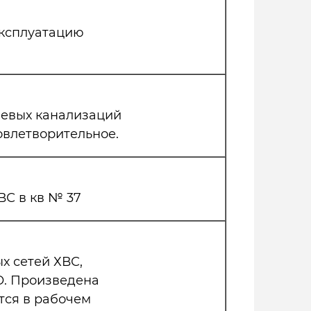
эксплуатацию
невых канализаций
овлетворительное.
ВС в кв № 37
 сетей ХВС,
О. Произведена
тся в рабочем