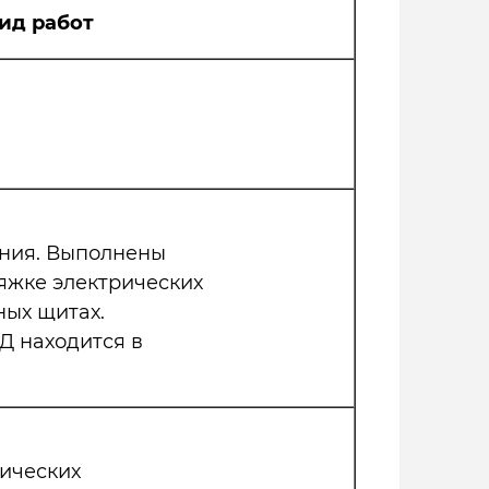
ид работ
ания. Выполнены
яжке электрических
ных щитах.
Д находится в
рических