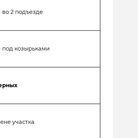
 во 2 подъезде
 под козырьками
ерных
ене участка