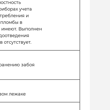
лостность
риборах учета
отребления и
 пломбы в
 имеют. Выполнен
одоотведения
 отсутствует.
транению забоя
вом лежаке