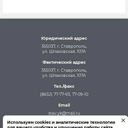
Юридический адрес
355037, г. Ставрополь,
ул. Шпаковская, 107А
Фактический адрес
355037, г. Ставрополь,
ул. Шпаковская, 107А
Тел./факс
(8652) 77-77-93, 77-09-10
Email
stav.yk@mail.ru
Используем cookies и аналитические технологии
Телефон аварийной службы
для вашего удобства и улучшения работы сайта