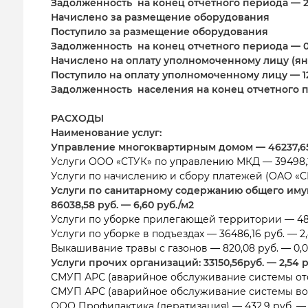
Задолженность на конец отчетного периода — 20
Начислено за размещение оборудования
Поступило за размещение оборудования
Задолженность на конец отчетного периода — 0
Начислено на оплату уполномоченному лицу (янв
Поступило на оплату уполномоченному лицу — 12
Задолженность населения на конец отчетного пе
РАСХОДЫ
Наименование услуг:
Управление многоквартирным домом — 46237,65 р
Услуги ООО «СТУК» по управлению МКД — 39498,28
Услуги по начислению и сбору платежей (ОАО «СГР
Услуги по санитарному содержанию общего им
86038,58 руб. — 6,60 руб./м2
Услуги по уборке прилегающей территории — 4873
Услуги по уборке в подъездах — 36486,16 руб. — 2,
Выкашивание травы с газонов — 820,08 руб. — 0,0
Услуги прочих организаций: 33150,56руб. — 2,54 р
СМУП АРС (аварийное обслуживание системы отоп
СМУП АРС (аварийное обслуживание системы водос
ООО Профилактика (дератизация) — 432,9 руб. — 